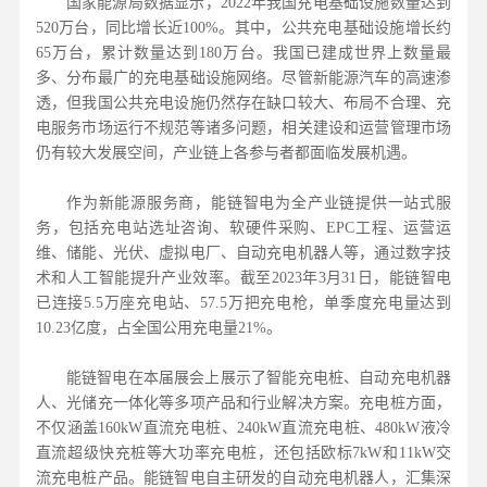
国家能源局数据显示，2022年我国充电基础设施数量达到
520万台，同比增长近100%。其中，公共充电基础设施增长约
65万台，累计数量达到180万台。我国已建成世界上数量最
多、分布最广的充电基础设施网络。尽管新能源汽车的高速渗
透，但我国公共充电设施仍然存在缺口较大、布局不合理、充
电服务市场运行不规范等诸多问题，相关建设和运营管理市场
仍有较大发展空间，产业链上各参与者都面临发展机遇。
作为新能源服务商，能链智电为全产业链提供一站式服
务，包括充电站选址咨询、软硬件采购、EPC工程、运营运
维、储能、光伏、虚拟电厂、自动充电机器人等，通过数字技
术和人工智能提升产业效率。截至2023年3月31日，能链智电
已连接5.5万座充电站、57.5万把充电枪，单季度充电量达到
10.23亿度，占全国公用充电量21%。
能链智电在本届展会上展示了智能充电桩、自动充电机器
人、光储充一体化等多项产品和行业解决方案。充电桩方面，
不仅涵盖160kW直流充电桩、240kW直流充电桩、480kW液冷
直流超级快充桩等大功率充电桩，还包括欧标7kW和11kW交
流充电桩产品。能链智电自主研发的自动充电机器人，汇集深