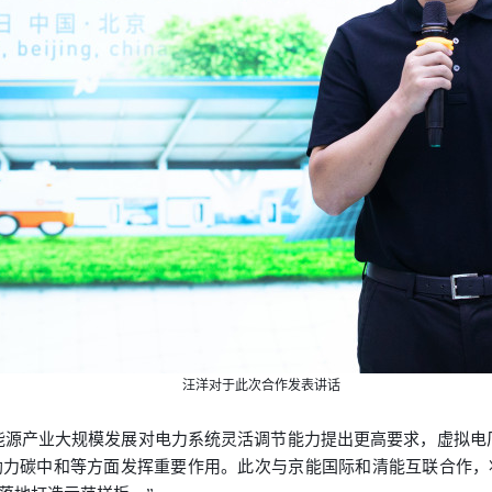
汪洋对于此次合作发表讲话
能源产业大规模发展对电力系统灵活调节能力提出更高要求，虚拟电厂
助力碳中和等方面发挥重要作用。此次与京能国际和清能互联合作，