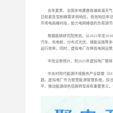
去年夏季，全国多地遭遇极端高温天气
日前紧急型削峰需求侧响应，有效响应率达
开用电高峰时段，助力电网峰值的负荷调节
根据能链研究院预测，从2022年至203
汽车、充电桩、分布式光伏、储能设施等多
运行效率。同时，虚拟电厂在降低电网运营
中信证券预计，到2025年虚拟电厂整体
中关村现代能源环境服务产业联盟（E
题。虚拟电厂作为智慧能源管理系统，综
平、推动能源绿色低碳转型具有重要意义。