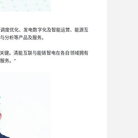
网调度优化、发电数字化及智能运营、能源互
与分析等产品及服务。
是关键。清能互联与能链智电在各自领域拥有
服务。”