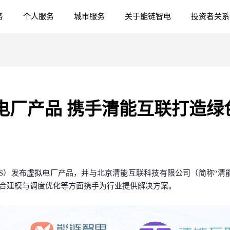
务
个人服务
城市服务
关于能链智电
投资者关系
电厂产品 携手清能互联打造绿
NAAS）发布虚拟电厂产品，并与北京清能互联科技有限公司（简称“
合建模与调度优化等方面携手为行业提供解决方案。