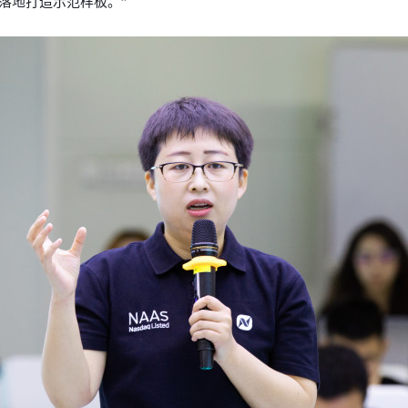
落地打造示范样板。”