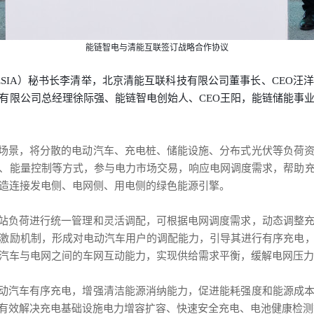
能链智电与清能互联签订战略合作协议
ESIA）秘书长李清举，北京清能互联科技有限公司董事长、CEO汪
有限公司总经理徐际强、能链智电创始人、CEO王阳，能链储能事
场景，将分散的电动汽车、充电桩、储能设施、分布式光伏等负荷
、能量控制等方式，参与电力市场交易，响应电网调度需求，帮助
造连接发电侧、电网侧、用电侧的绿色能源引擎。
站负荷进行统一管理和灵活调配，可根据电网调度需求，动态调整
激励机制，形成对电动汽车用户的调配能力，引导其进行有序充电
汽车与电网之间的车网互动能力，实现供给需求平衡，缓解电网压力
动汽车有序充电，增强清洁能源消纳能力，促进能耗强度和能源成
，有效解决充电基础设施电力增容扩容、快速安全充电、电池健康检测