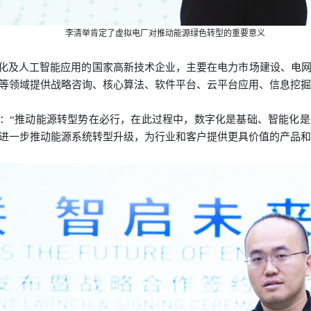
李清举肯定了虚拟电厂对推动能源绿色转型的重要意义
化及人工智能应用的国家高新技术企业，主要在电力市场建设、电
等领域提供战略咨询、核心算法、软件平台、云平台应用、信息挖掘
示：“推动能源转型势在必行，在此过程中，数字化是基础、智能化
进一步推动能源系统转型升级，为行业和客户提供更具价值的产品和