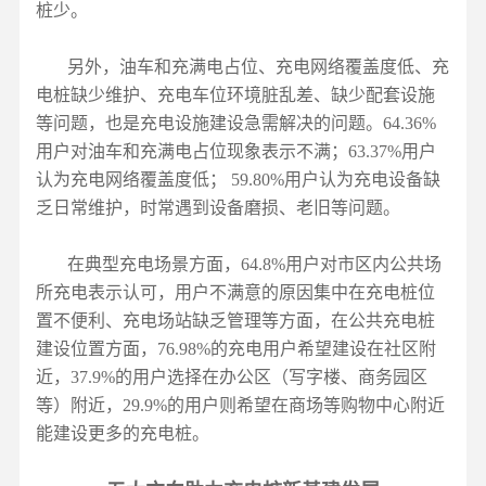
桩少。
另外，油车和充满电占位、充电网络覆盖度低、充
电桩缺少维护、充电车位环境脏乱差、缺少配套设施
等问题，也是充电设施建设急需解决的问题。64.36%
用户对油车和充满电占位现象表示不满；63.37%用户
认为充电网络覆盖度低； 59.80%用户认为充电设备缺
乏日常维护，时常遇到设备磨损、老旧等问题。
在典型充电场景方面，64.8%用户对市区内公共场
所充电表示认可，用户不满意的原因集中在充电桩位
置不便利、充电场站缺乏管理等方面，在公共充电桩
建设位置方面，76.98%的充电用户希望建设在社区附
近，37.9%的用户选择在办公区（写字楼、商务园区
等）附近，29.9%的用户则希望在商场等购物中心附近
能建设更多的充电桩。