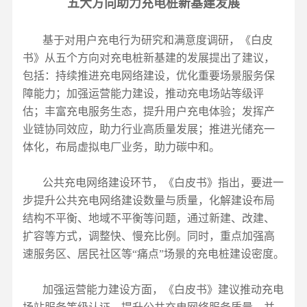
五大方向助力充电桩新基建发展
基于对用户充电行为研究和满意度调研，《白皮
书》从五个方向对充电桩新基建的发展提出了建议，
包括：持续推进充电网络建设，优化重要场景服务保
障能力；加强运营能力建设，推动充电场站等级评
估；丰富充电服务生态，提升用户充电体验；发挥产
业链协同效应，助力行业高质量发展；推进光储充一
体化，布局虚拟电厂业务，助力碳中和。
公共充电网络建设环节，《白皮书》指出，要进一
步提升公共充电网络建设数量与质量，化解建设布局
结构不平衡、地域不平衡等问题，通过新建、改建、
扩容等方式，调整快、慢充比例。同时，重点加强高
速服务区、居民社区等“痛点”场景的充电桩建设密度。
加强运营能力建设方面，《白皮书》建议推动充电