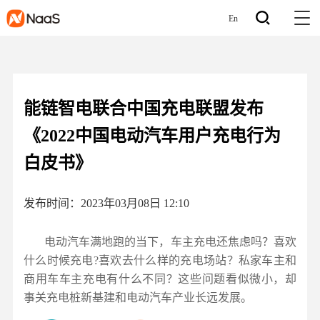
En
能链智电联合中国充电联盟发布
《2022中国电动汽车用户充电行为
白皮书》
发布时间：2023年03月08日 12:10
电动汽车满地跑的当下，车主充电还焦虑吗？喜欢
什么时候充电?喜欢去什么样的充电场站？私家车主和
商用车车主充电有什么不同？这些问题看似微小，却
事关充电桩新基建和电动汽车产业长远发展。