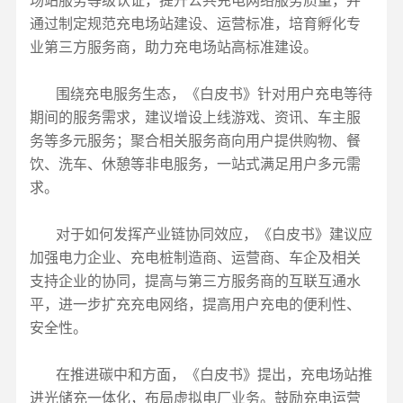
场站服务等级认证，提升公共充电网络服务质量，并
通过制定规范充电场站建设、运营标准，培育孵化专
业第三方服务商，助力充电场站高标准建设。
围绕充电服务生态，《白皮书》针对用户充电等待
期间的服务需求，建议增设上线游戏、资讯、车主服
务等多元服务；聚合相关服务商向用户提供购物、餐
饮、洗车、休憩等非电服务，一站式满足用户多元需
求。
对于如何发挥产业链协同效应，《白皮书》建议应
加强电力企业、充电桩制造商、运营商、车企及相关
支持企业的协同，提高与第三方服务商的互联互通水
平，进一步扩充充电网络，提高用户充电的便利性、
安全性。
在推进碳中和方面，《白皮书》提出，充电场站推
进光储充一体化，布局虚拟电厂业务。鼓励充电运营