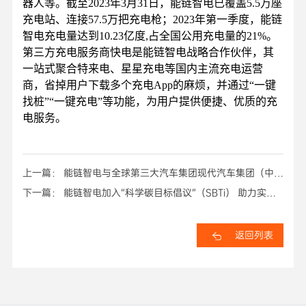
器人等。截至2023年3月31日，能链智电已覆盖5.5万座
充电站、连接57.5万把充电枪；2023年第一季度，能链
智电充电量达到10.23亿度,占全国公用充电量的21%。
第三方充电服务商快电是能链智电战略合作伙伴，其
一站式聚合特来电、星星充电等国内主流充电运营
商，省掉用户下载多个充电App的麻烦，并通过“一键
找桩”“一键充电”等功能，为用户提供便捷、优质的充
电服务。
上一篇： 能链智电与全球第三大汽车集团现代汽车集团（中
国）共建共享充电服务生态
下一篇： 能链智电加入“科学碳目标倡议”（SBTi） 助力实现
1.5℃全球温控目标
返回列表