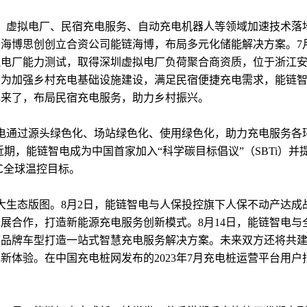
、虚拟电厂、民宿充电服务、自动充电机器人等领域加速技术落
海博思创创立合资公司能链海博，布局多元化储能解决方案。7
拟电厂能力测试，取得深圳虚拟电厂负荷聚合商资质，位于浙江
。为加强乡村充电基础设施建设，满足民宿便捷充电需求，能链
电来了，布局民宿充电服务，助力乡村振兴。
通过源头绿色化、场站绿色化、使用绿色化，助力充电服务各环节
22%。近期，能链智电成为中国首家加入“科学碳目标倡议”（SBTi
℃全球温控目标。
生态版图。8月2日，能链智电与人保投控旗下人保不动产达成
展合作，打造新能源充电服务创新模式。8月14日，能链智电与
下品牌车型打造一站式智慧充电服务解决方案。未来双方还将共
新体验。在中国充电桩网发布的2023年7月充电桩运营平台用