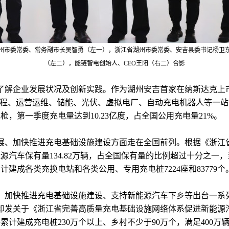
州市委常委、常务副市长吴智勇（左一），浙江省湖州市委常委、安吉县委书记杨卫东
（左二），能链智电创始人、CEO王阳（右二）合影
了解企业发展状况及创新实践。作为湖州安吉首家在纳斯达克上
程、运营运维、储能、光伏、虚拟电厂、自动充电机器人等一站式解
电枪，第一季度充电量达到10.23亿度，占全国公用充电量21%。
、加快推进充电基础设施建设方面走在全国前列。根据《浙江省充
源汽车保有量134.82万辆，占全国保有量的比例超过十分之一，
计建成各类充换电站和各类公用、专用充电桩7224座和83779个
、加快推进充电基础设施建设、支持新能源汽车下乡等出台一系
印发关于《浙江省完善高质量充电基础设施网络体系促进新能源汽车
将累计建成充电桩230万个以上、乡村不少于90万个，满足400