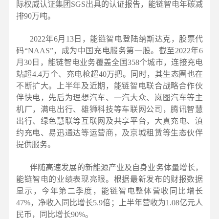
际权威认证集团SGS出具的认证报告，能链智电年碳减
排90万吨。
2022年6月13日，能链智电登陆纳斯达克，股票代
码“NAAS”，成为中国充电服务第一股。截至2022年6
月30日，能链智电业务覆盖全国358个城市，连接充电
站超4.4万个、充电枪超40万把。同时，其生态圈也在
不断扩大。上半年及近期，能链智电联合战略合作伙
伴快电，先后为理想汽车、一汽大众、岚图汽车等主
机厂，满电出行、雄狮科技等车联网公司，腾讯智慧
出行、绿色慧联等互联网及共享平台，大真充电、滇
约充电、易迅通达等运营商，及京城租赁等生态伙伴
提供服务。
伴随高速发展的新能源产业及自身业务体量增长，
能链智电的业绩表现亮眼。根据最新发布的财报数据
显示，今年第二季度，能链智电整体营收同比增长
47%，净收入同比增长5.9倍；上半年营收为1.08亿元人
民币，同比增长90%。