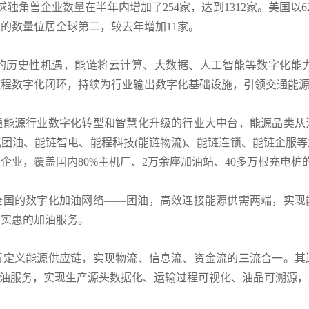
全球独角兽企业数量在半年内增加了254家，达到1312家。美国
企业的数量位居全球第二，较去年增加11家。
的历史性机遇，能链将云计算、大数据、人工智能等数字化能
流程数字化闭环，持续为行业输出数字化基础设施，引领交通能
通能源行业数字化转型和智慧化升级的行业大中台，能源品类从
形成团油、能链智电、能程科技(能链物流)、能链连锁、能链企服
企业，覆盖国内80%主机厂、2万余座加油站、40多万根充电桩
全国的数字化加油网络——团油，高效连接能源供需两端，实现
、实惠的加油服务。
新定义能源供应链，实现物流、信息流、资金流的三流合一。其
叫油服务，实现生产源头数据化、运输过程可视化、油品可溯源