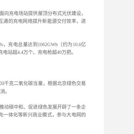
，面向充电场站提供屋顶分布式光伏建设，
互通的充电网络提升新能源交付效率，进
4%
，充电总量达到
1062GWh
（约为
10.6
亿
充电站超
4.4
万个、充电枪超
40
万把。
千克二氧化碳当量，根据北京绿色交易
03
抵消。
同推动碳中和、促进绿色发展开辟了一条企
充一体化等新兴商业模式，参与大电网的