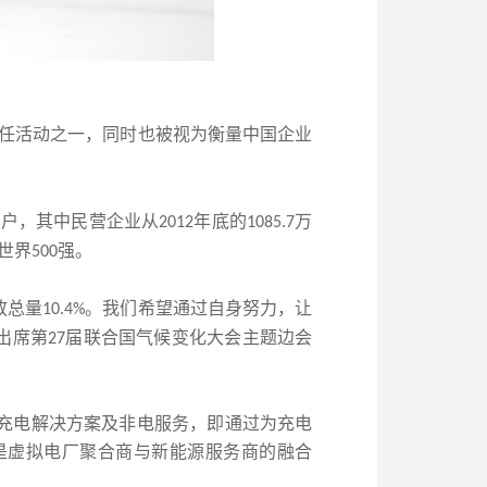
任活动之一，同时也被视为衡量中国企业
亿户，其中民营企业从
年底的
万
2012
1085.7
世界
强。
500
放总量
。我们希望通过自身努力，让
10.4%
出席第
届联合国气候变化大会主题边会
27
充电解决方案及非电服务，即通过为充电
是虚拟电厂聚合商与新能源服务商的融合