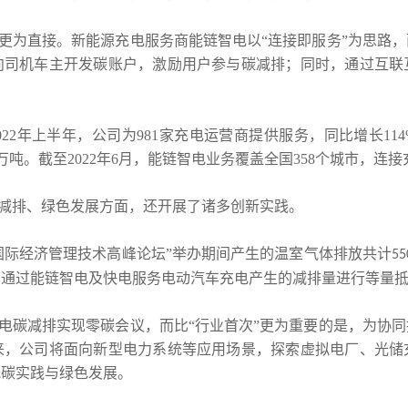
更为直接。新能源充电服务商能链智电以“连接即服务”为思路
向司机车主开发碳账户，激励用户参与碳减排；同时，通过互联
022
年上半年，公司为
981
家充电运营商提供服务，同比增长
11
万吨。截至
2022
年
6
月，能链智电业务覆盖全国
358
个城市，连接
减排、绿色发展方面，还开展了诸多创新实践。
国国际经济管理技术高峰论坛”举办期间产生的温室气体排放共计
55
已通过能链智电及快电服务电动汽车充电产生的减排量进行等量
电碳减排实现零碳会议，而比“行业首次”更为重要的是，为协
来，公司将面向新型电力系统等应用场景，探索虚拟电厂、光储
低碳实践与绿色发展。