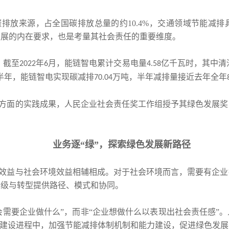
排放来源，占全国碳排放总量的约10.4%，交通领域节能减
发展的内在要求，也是考量其社会责任的重要维度。
，截至
年
月，能链智电累计交易电量
亿千瓦时，其中清
2022
6
4.58
半年，能链智电实现碳减排
万吨，半年减排量接近去年全年
70.04
方面的实践成果，人民企业社会责任奖工作组授予其绿色发展奖
业务逐
“绿”，探索绿色发展新路径
效益与社会环境效益相辅相成。对于社会环境而言，需要有企业
升级与转型提供路径、模式和协同。
会需要企业做什么”，而非“企业想做什么以表现出社会责任感”
明建设进程中，加强节能减排体制机制和能力建设，促进绿色发