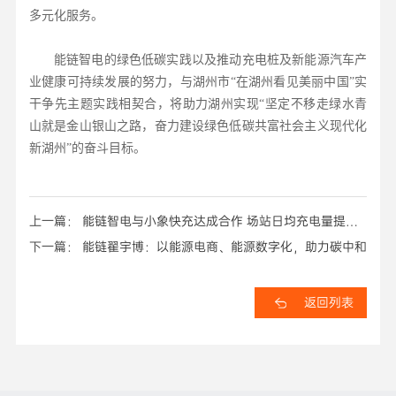
多元化服务。
能链智电的绿色低碳实践以及推动充电桩及新能源汽车产
业健康可持续发展的努力，与湖州市“在湖州看见美丽中国”实
干争先主题实践相契合，将助力湖州实现“坚定不移走绿水青
山就是金山银山之路，奋力建设绿色低碳共富社会主义现代化
新湖州”的奋斗目标。
上一篇： 能链智电与小象快充达成合作 场站日均充电量提升
25倍
下一篇： 能链翟宇博：以能源电商、能源数字化，助力碳中和
返回列表